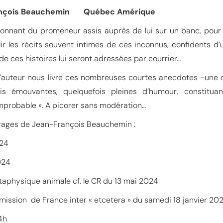
ançois Beauchemin Québec Amérique
étonnant du promeneur assis auprès de lui sur un banc, pour
ir les récits souvent intimes de ces inconnus, confidents d’u
de ces histoires lui seront adressées par courrier…
, l’auteur nous livre ces nombreuses courtes anecdotes -u
is émouvantes, quelquefois pleines d’humour, constituan
improbable ». A picorer sans modération…
rages de Jean-François Beauchemin :
024
024
métaphysique animale cf. le CR du 13 mai 2024
émission de France inter « etcetera » du samedi 18 janvier 202
4h