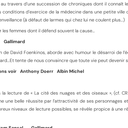
 au travers d’une succession de chroniques dont il connaît l
es conditions d’exercice de la médecine dans une petite ville 
ienveillance (à défaut de larmes qui chez lui ne coulent plus…)
ur les femmes dont il défend souvent la cause…
s Gallimard
 de David Foenkinos, aborde avec humour le désarroi de l’éc
sard…Et tente de nous convaincre que toute vie peut devenir 
vons voir Anthony Doerr Albin Michel
 la lecture de « La cité des nuages et des oiseaux », (cf. C
une belle réussite par l’attractivité de ses personnages et s
breux niveaux de lecture possibles, se révèle propice à une ré
lem Sansal Gallimard